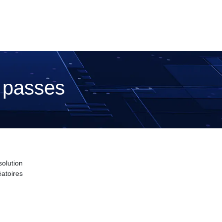
 passes
olution
atoires