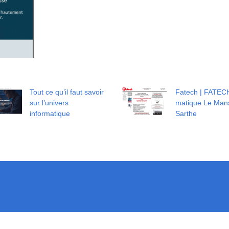
Tout ce qu’il faut savoir
Fatech | FATECH
sur l’univers
mati­que Le Man
informatique
Sarthe