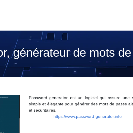
r, générateur de mots de
Password generator est un logiciel qui assure une s
simple et élégante pour générer des mots de passe alé
et sécuritaires.
https://www.password-generator.info