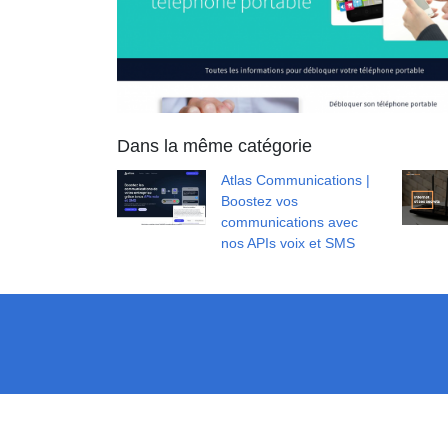
Dans la même catégorie
Atlas Communications |
Boostez vos
communications avec
nos APIs voix et SMS