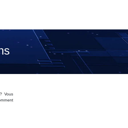
ns
 ? Vous
comment