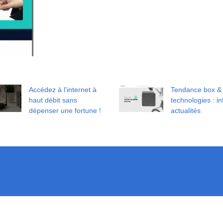
Accédez à l’internet à
Tendance box &
haut débit sans
technologies : in
dépenser une fortune !
actualités